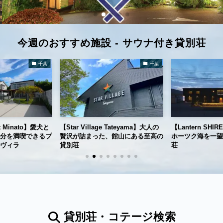
今週のおすすめ施設 - サウナ付き貸別荘
千葉
千葉
rt Minato】愛犬と
【Star Village Tateyama】大人の
【Lantern SH
分を満喫できるプ
贅沢が詰まった、館山にある至高の
ホーツク海を一望
ヴィラ
貸別荘
荘
貸別荘・コテージ検索