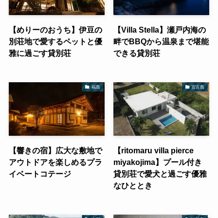
【めりーのおうち】伊豆の
【Villa Stella】瀬戸内海の
別荘地で愛するペットと優
畔でBBQから温泉まで堪能
雅に過ごす貸別荘
できる貸別荘
福島
宮古島
【響きの宿】広大な敷地で
【ritomaru villa pierce
アウトドアを楽しめるプラ
miyakojima】プール付き
イベートコテージ
貸別荘で愛犬と過ごす優雅
なひととき