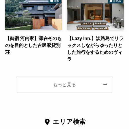
山梨
淡路島
【御宿 河内家】滞在そのも
【Lazy Inn.】淡路島でリラ
のを目的とした古民家貸別
ックスしながらゆったりと
荘
した旅行をするためのヴィ
ラ
もっと見る
エリア検索