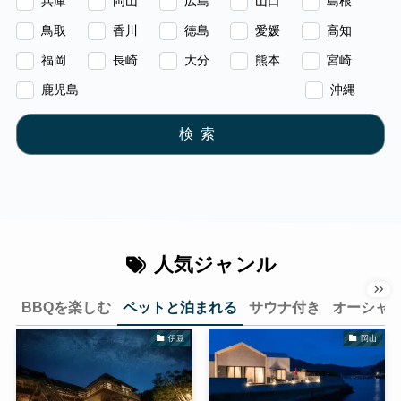
兵庫
岡山
広島
山口
島根
鳥取
香川
徳島
愛媛
高知
福岡
長崎
大分
熊本
宮崎
鹿児島
沖縄
検索
人気ジャンル
BBQを楽しむ
ペットと泊まれる
サウナ付き
オーシャ
伊豆
岡山