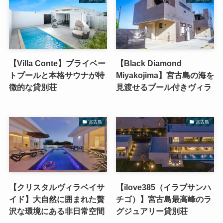
【Villa Conte】プライベー
【Black Diamond
トプールと本格サウナが特
Miyakojima】宮古島の海を
徴的な貸別荘
見渡せるプール付きヴィラ
宮古島
宮古島
【クリスタルヴィラベイサ
【ilove385（イラブサンハ
イド】大自然に囲まれた贅
チゴ）】宮古島最高峰のラ
沢な環境にある非日常空間
グジュアリー貸別荘