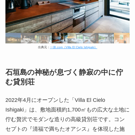
出典元：
一休.com（Villa El Cielo Ishigaki）
石垣島の神秘が息づく静寂の中に佇
む貸別荘
2022年4月にオープンした「Villa El Cielo
Ishigaki」は、敷地面積約1,700㎡もの広大な土地に
佇む贅沢でモダンな造りの高級貸別荘です。コン
セプトの『清福で満ちたオアシス』を体現した施