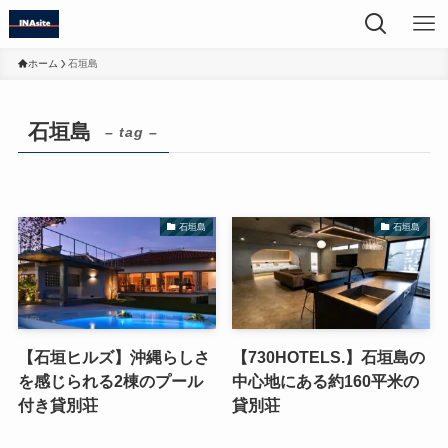
ホーム
石垣島
石垣島
– tag –
石垣島
石垣島
【石垣ヒルズ】沖縄らしさ
【730HOTELS.】石垣島の
を感じられる2棟のプール
中心地にある約160平米の
付き貸別荘
貸別荘