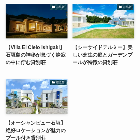
石垣島
石垣島
【Villa El Cielo Ishigaki】
【シーサイドテルミー】美
石垣島の神秘が息づく静寂
しい芝生の庭とガーデンプ
の中に佇む貸別荘
ールが特徴の貸別荘
石垣島
【オーシャンビュー石垣】
絶好ロケーションが魅力の
プール付き貸別荘