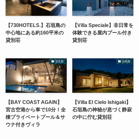
【730HOTELS.】石垣島の
【Villa Speciale】非日常を
中心地にある約160平米の
体験できる屋内プール付き
貸別荘
貸別荘
宮古島
石垣島
【BAY COAST AGAIN】
【Villa El Cielo Ishigaki】
宮古空港から車で10分！全
石垣島の神秘が息づく静寂
棟プライベートプール＆サ
の中に佇む貸別荘
ウナ付きヴィラ