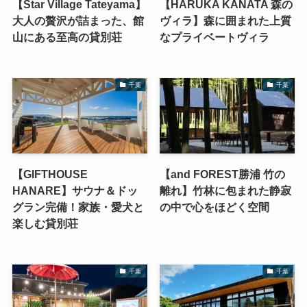
【Star Village Tateyama】
【HARUKA KANATA 森の
大人の贅沢が詰まった、館
ヴィラ】森に囲まれた上質
山にある至高の貸別荘
なプライベートヴィラ
千葉
千葉
【GIFTHOUSE
【and FOREST勝浦 竹の
HANARE】サウナ＆ドッ
離れ】竹林に包まれた静寂
グラン完備！家族・愛犬と
の中で心をほどく空間
楽しむ貸別荘
千葉
千葉