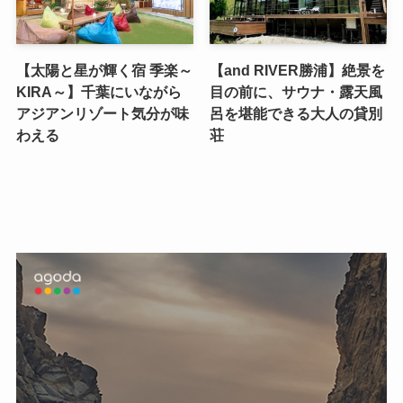
【太陽と星が輝く宿 季楽～
【and RIVER勝浦】絶景を
KIRA～】千葉にいながら
目の前に、サウナ・露天風
アジアンリゾート気分が味
呂を堪能できる大人の貸別
わえる
荘