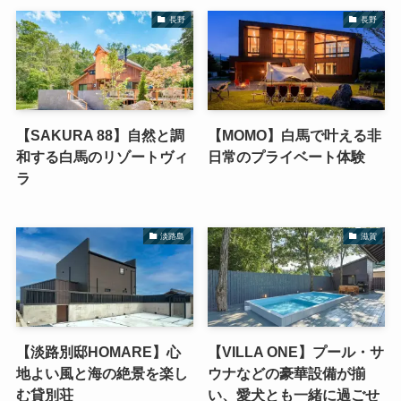
長野
長野
【SAKURA 88】自然と調
【MOMO】白馬で叶える非
和する白馬のリゾートヴィ
日常のプライベート体験
ラ
淡路島
滋賀
【淡路別邸HOMARE】心
【VILLA ONE】プール・サ
地よい風と海の絶景を楽し
ウナなどの豪華設備が揃
む貸別荘
い、愛犬とも一緒に過ごせ