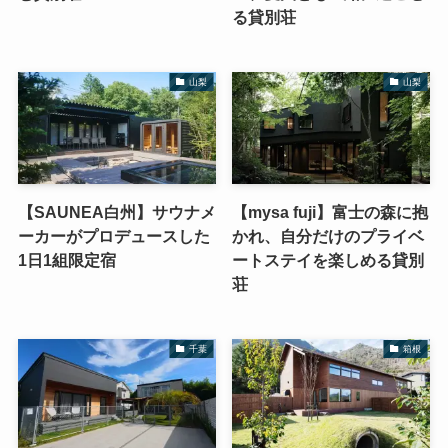
る貸別荘
山梨
山梨
【SAUNEA白州】サウナメ
【mysa fuji】富士の森に抱
ーカーがプロデュースした
かれ、自分だけのプライベ
1日1組限定宿
ートステイを楽しめる貸別
荘
千葉
箱根