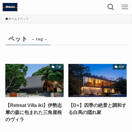
ホーム
ペット
ペット
– tag –
三重
長野
【Retreat Villa iki】伊勢志
【D+】四季の絶景と調和す
摩の森に包まれた三角屋根
る白馬の隠れ家
のヴィラ