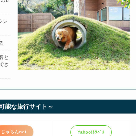
ラン
る
客と
でき
可能な旅行サイト～
じゃらんnet
Yahoo!ﾄﾗﾍﾞﾙ