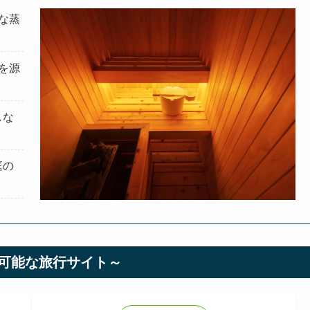
な蒸
を源
しな
庭の
可能な旅行サイト～