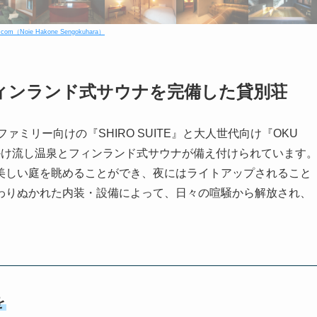
com（Noie Hakone Sengokuhara）
ィンランド式サウナを完備した貸別荘
連れファミリー向けの『SHIRO SUITE』と大人世代向け『OKU
泉かけ流し温泉とフィンランド式サウナが備え付けられています
美しい庭を眺めることができ、夜にはライトアップされること
わりぬかれた内装・設備によって、日々の喧騒から解放され、
を