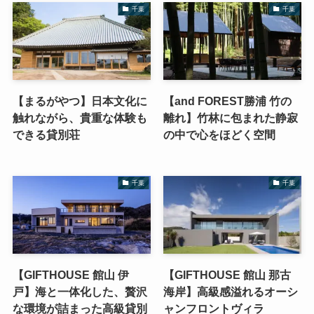
千葉
千葉
【まるがやつ】日本文化に
【and FOREST勝浦 竹の
触れながら、貴重な体験も
離れ】竹林に包まれた静寂
できる貸別荘
の中で心をほどく空間
千葉
千葉
【GIFTHOUSE 館山 伊
【GIFTHOUSE 館山 那古
戸】海と一体化した、贅沢
海岸】高級感溢れるオーシ
な環境が詰まった高級貸別
ャンフロントヴィラ