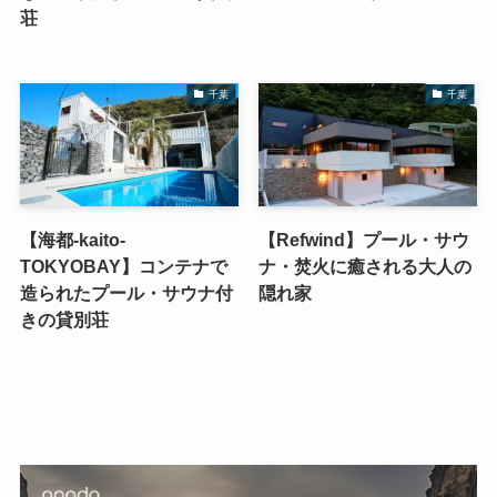
荘
千葉
千葉
【海都-kaito-
【Refwind】プール・サウ
TOKYOBAY】コンテナで
ナ・焚火に癒される大人の
造られたプール・サウナ付
隠れ家
きの貸別荘