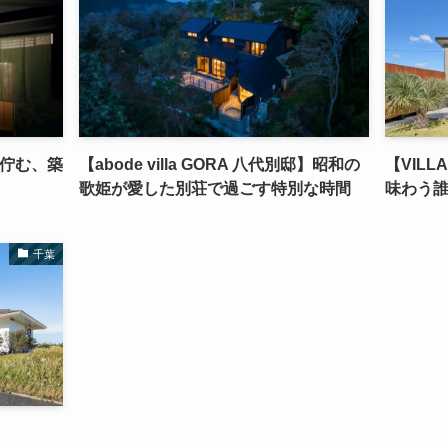
に佇む、築
【abode villa GORA 八代別邸】昭和の
【VILLA
歌姫が愛した別荘で過ごす特別な時間
味わう
千葉