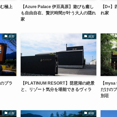
佇む極上
【Azure Palace 伊豆高原】遊びも癒し
【D+】
も自由自在、贅沢時間が叶う大人の隠れ
れ家
家
長野
滋賀
常のプラ
【PLATINUM RESORT】琵琶湖の絶景
【mysa
と、リゾート気分を堪能できるヴィラ
だけの
別荘
山梨
箱根