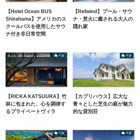
【Hotel Ocean BUS
【Refwind】プール・サウ
Shirahama】アメリカのス
ナ・焚火に癒される大人の
クールバスを使用したサウ
隠れ家
ナ付き非日常空間
千葉
千葉
【RICKA KATSUURA】竹
【カプリハウス】広大な
林に包まれた、心を調律す
青々とした芝生の庭が魅力
るプライベートヴィラ
的な貸別荘
千葉
千葉