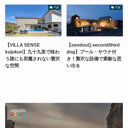
千葉
千葉
【VILLA SENSE
【sendouQ second/third
kujukuri】九十九里で味わ
dog】プール・サウナ付
う誰にも邪魔されない贅沢
き！贅沢な設備で素敵な思
な空間
い出を