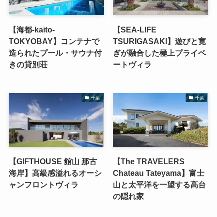
【海都-kaito-
【SEA-LIFE
TOKYOBAY】コンテナで
TSURIGASAKI】遊びと寛
造られたプール・サウナ付
ぎが融合した極上プライベ
きの貸別荘
ートヴィラ
千葉
千葉
【GIFTHOUSE 館山 那古
【The TRAVELERS
海岸】高級感溢れるオーシ
Chateau Tateyama】富士
ャンフロントヴィラ
山と太平洋を一望する高台
の隠れ家