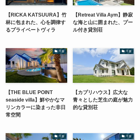
【RICKA KATSUURA】竹
【Retreat Villa Aym】静寂
林に包まれた、心を調律す
な海と山に囲まれた、プー
るプライベートヴィラ
ル付き貸別荘
千葉
千葉
【THE BLUE POINT
【カプリハウス】広大な
seaside villa】鮮やかなマ
青々とした芝生の庭が魅力
リンカラーに染まった非日
的な貸別荘
常空間
千葉
千葉