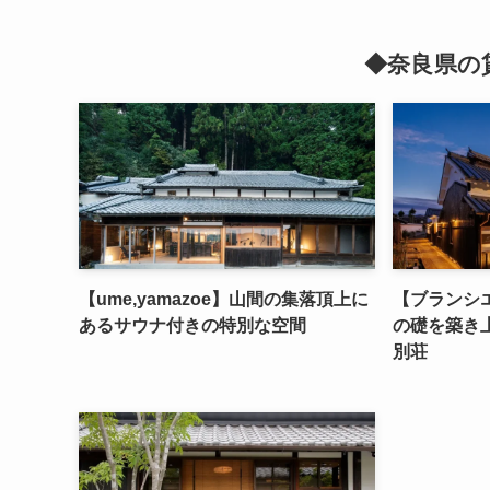
◆奈良県の
【ume,yamazoe】山間の集落頂上に
【ブランシエ
あるサウナ付きの特別な空間
の礎を築き
別荘