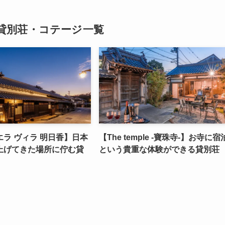
貸別荘・コテージ一覧
ラ ヴィラ 明日香】日本
【The temple -寶珠寺-】お寺に宿
上げてきた場所に佇む貸
という貴重な体験ができる貸別荘