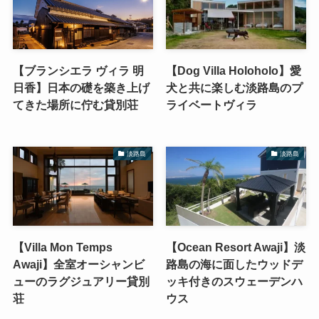
【ブランシエラ ヴィラ 明
【Dog Villa Holoholo】愛
日香】日本の礎を築き上げ
犬と共に楽しむ淡路島のプ
てきた場所に佇む貸別荘
ライベートヴィラ
淡路島
淡路島
【Villa Mon Temps
【Ocean Resort Awaji】淡
Awaji】全室オーシャンビ
路島の海に面したウッドデ
ューのラグジュアリー貸別
ッキ付きのスウェーデンハ
荘
ウス