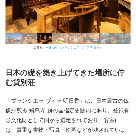
出典元：
一休.com（ブランシエラ ヴィラ 明日香）
日本の礎を築き上げてきた場所に佇
む貸別荘
「ブランシエラ ヴィラ 明日香」は、日本最古の仏
像が残る”飛鳥寺”跡の国指定史跡内にあり、登録有
形文化財として国から選定されており、客室に
は、貴重な書物・写真・絵画などが残されていま