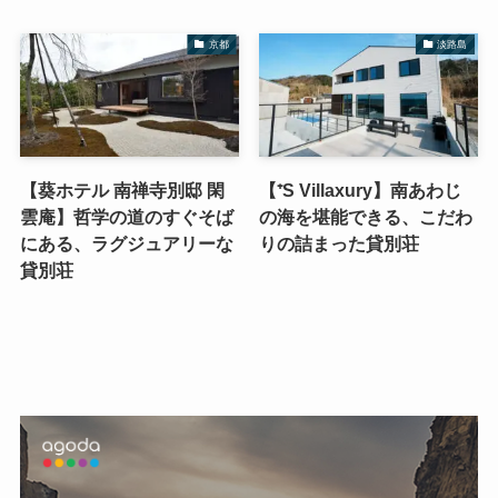
京都
淡路島
【葵ホテル 南禅寺別邸 閑
【⁺S Villaxury】南あわじ
雲庵】哲学の道のすぐそば
の海を堪能できる、こだわ
にある、ラグジュアリーな
りの詰まった貸別荘
貸別荘