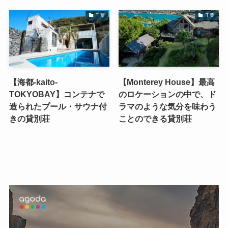
千葉
千葉
【海都-kaito-
【Monterey House】最高
TOKYOBAY】コンテナで
のロケーションの中で、ド
造られたプール・サウナ付
ラマのような気分を味わう
きの貸別荘
ことのできる貸別荘