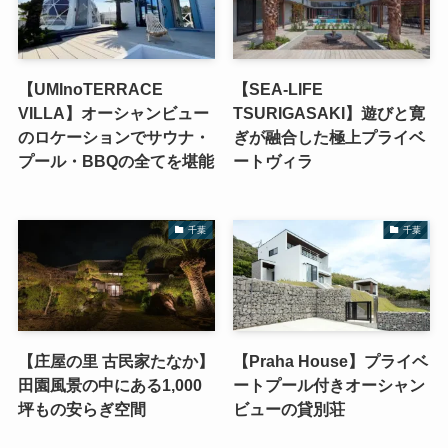
【UMInoTERRACE
【SEA-LIFE
VILLA】オーシャンビュー
TSURIGASAKI】遊びと寛
のロケーションでサウナ・
ぎが融合した極上プライベ
プール・BBQの全てを堪能
ートヴィラ
千葉
千葉
【庄屋の里 古民家たなか】
【Praha House】プライベ
田園風景の中にある1,000
ートプール付きオーシャン
坪もの安らぎ空間
ビューの貸別荘