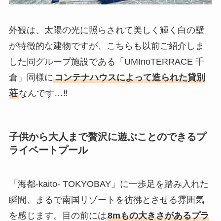
外観は、太陽の光に照らされて美しく輝く白の壁
が特徴的な建物ですが、こちらも以前ご紹介しま
した同グループ施設である「UMInoTERRACE 千
倉」同様に
コンテナハウスによって造られた貸別
荘
なんです…‼
子供から大人まで贅沢に遊ぶことのできるプ
ライベートプール
「海都-kaito- TOKYOBAY」に一歩足を踏み入れた
瞬間、まるで南国リゾートを彷彿とさせる雰囲気
を感じます。目の前には
8mもの大きさがあるプラ