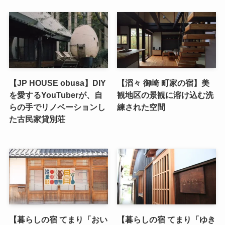
【JP HOUSE obusa】DIY
【滔々 御崎 町家の宿】美
を愛するYouTuberが、自
観地区の景観に溶け込む洗
らの手でリノベーションし
練された空間
た古民家貸別荘
【暮らしの宿 てまり「おい
【暮らしの宿 てまり「ゆき