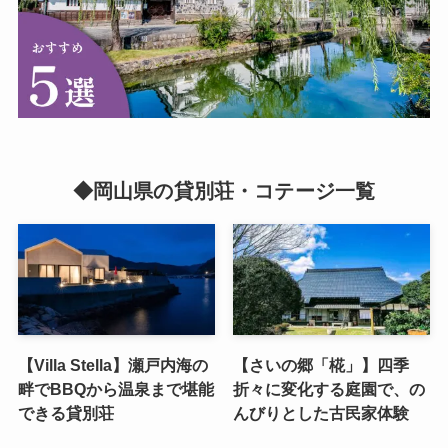
◆岡山県の貸別荘・コテージ一覧
【Villa Stella】瀬戸内海の
【さいの郷「椛」】四季
畔でBBQから温泉まで堪能
折々に変化する庭園で、の
できる貸別荘
んびりとした古民家体験