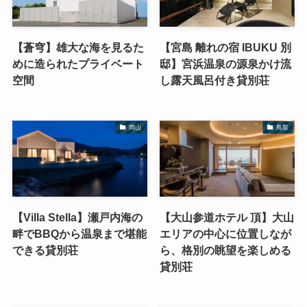
【蒼穹】雄大な海を見るた
【宮島 離れの宿 IBUKU 別
めに造られたプライベート
邸】宮浜温泉の源泉かけ流
空間
し露天風呂付き貸別荘
岡山
鳥取
【Villa Stella】瀬戸内海の
【大山参道ホテル 頂】大山
畔でBBQから温泉まで堪能
エリアの中心に位置しなが
できる貸別荘
ら、格別の眺望を楽しめる
貸別荘