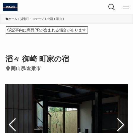
ホーム
貸別荘・コテージ
中国
岡山
記事内に商品PRが含まれる場合があります
滔々 御崎 町家の宿
岡山県/倉敷市