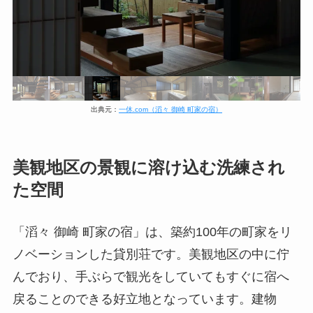
出典元：
一休.com（滔々 御崎 町家の宿）
美観地区の景観に溶け込む洗練され
た空間
「滔々 御崎 町家の宿」は、築約100年の町家をリ
ノベーションした貸別荘です。美観地区の中に佇
んでおり、手ぶらで観光をしていてもすぐに宿へ
戻ることのできる好立地となっています。建物