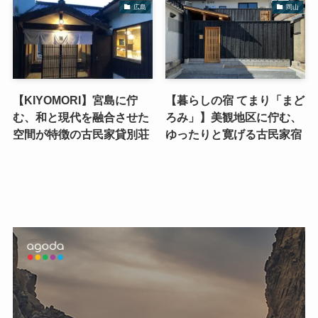
広島
岡山
【KIYOMORI】宮島に佇
【暮らしの宿 てまり「まど
む、和と現代を融合させた
ろみ」】美観地区に佇む、
空間が特徴の古民家貸別荘
ゆったりと寛げる古民家宿