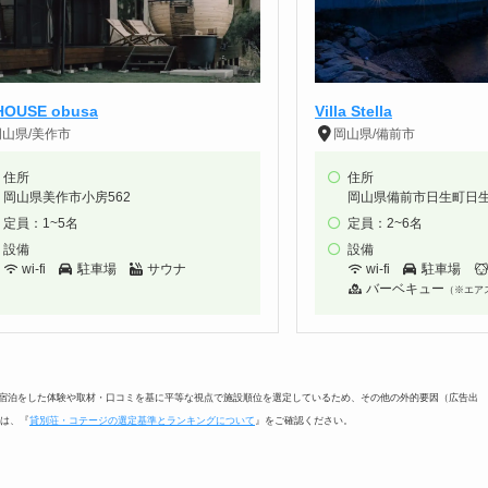
HOUSE obusa
Villa Stella
岡山県/美作市
岡山県/備前市
住所
住所
岡山県美作市小房562
岡山県備前市日生町日生6
定員：1~5名
定員：2~6名
設備
設備
wi-fi
駐車場
サウナ
wi-fi
駐車場
バーベキュー
（※エア
に宿泊をした体験や取材・口コミを基に平等な視点で施設順位を選定しているため、その他の外的要因（広告出
は、『
貸別荘・コテージの選定基準とランキングについて
』をご確認ください。