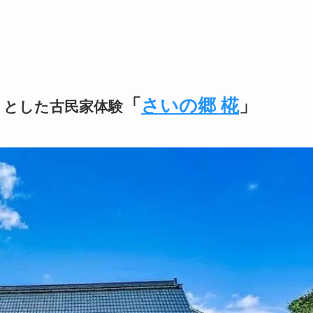
「
さいの郷 椛
」
りとした古民家体験