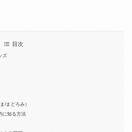
目次
ッズ
ま/まどろみ）
的に知る方法