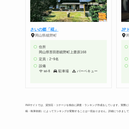
さいの郷「椛」
JP 
岡山県/鏡野町
住所
岡山県苔田郡鏡野町上齋原168
定員：2~9名
設備
wi-fi
駐車場
バーベキュー
INAサイトでは、貸別荘・コテージを独自に調査・ランキング作成をしています。実際
稿・執筆依頼）によってランキングが変動することは一切ありません。詳細につきまして