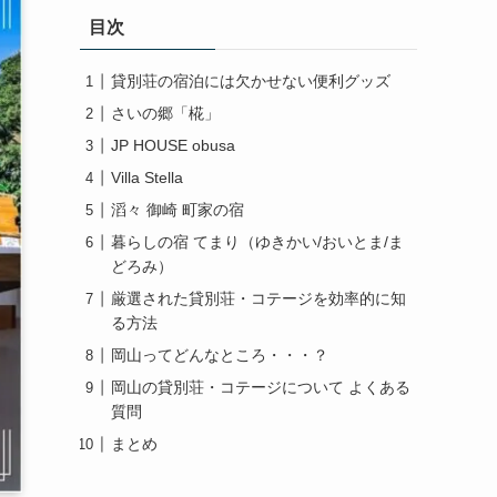
目次
貸別荘の宿泊には欠かせない便利グッズ
さいの郷「椛」
JP HOUSE obusa
Villa Stella
滔々 御崎 町家の宿
暮らしの宿 てまり（ゆきかい/おいとま/ま
どろみ）
厳選された貸別荘・コテージを効率的に知
る方法
岡山ってどんなところ・・・？
岡山の貸別荘・コテージについて よくある
質問
まとめ