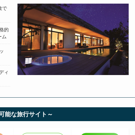
数で
格的
ーム
ッ
ディ
可能な旅行サイト～