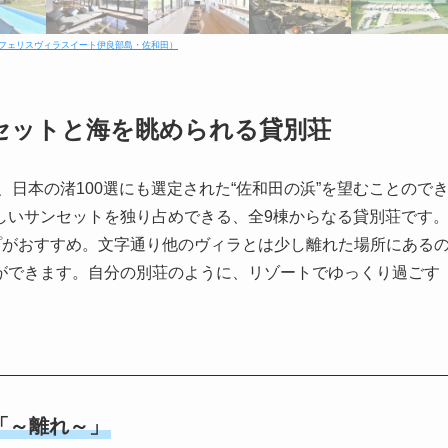
m（フェリスヴィラスイート伊良部島・佐和田）
セットと海を眺められる貸別荘
日本の渚100選にも選定された“佐和田の浜”を望むことので
しいサンセットを独り占めできる、全9棟からなる貸別荘です
プがおすすめ。文字通り他のヴィラとは少し離れた場所にある
ができます。自分の別荘のように、リゾートでゆっくり過ごす
「～離れ～」