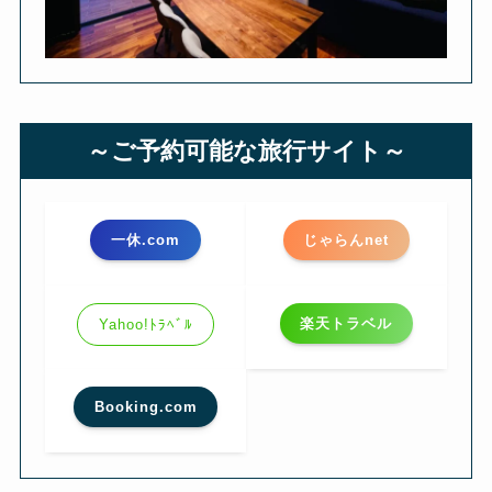
～ご予約可能な旅行サイト～
一休.com
じゃらんnet
楽天トラベル
Yahoo!ﾄﾗﾍﾞﾙ
Booking.com