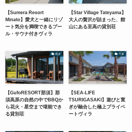
【Sumera Resort
【Star Village Tateyama】
Minato】愛犬と一緒にリゾ
大人の贅沢が詰まった、館
ート気分を満喫できるプー
山にある至高の貸別荘
ル・サウナ付きヴィラ
栃木
千葉
【GufoRESORT那須】那
【SEA-LIFE
須高原の自然の中でBBQか
TSURIGASAKI】遊びと寛
ら花火・星空まで堪能でき
ぎが融合した極上プライベ
る貸別荘
ートヴィラ