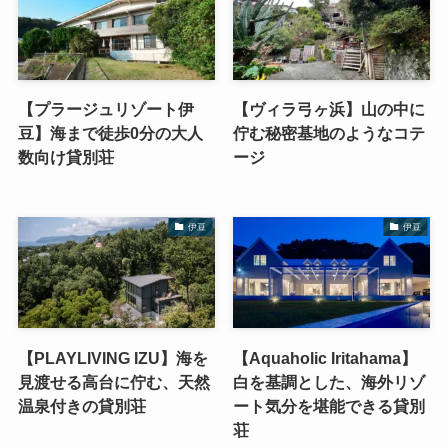
【プラージュリゾート伊
【ヴィラ弓ヶ浜】山の中に
豆】海まで徒歩0分の大人
佇む秘密基地のようなコテ
数向け貸別荘
ージ
伊豆
伊豆
【PLAYLIVING IZU】海を
【Aquaholic Iritahama】
見渡せる高台に佇む、天然
白を基調とした、海外リゾ
温泉付きの貸別荘
ート気分を堪能できる貸別
荘