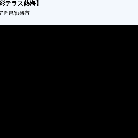
彩テラス熱海】
静岡県/熱海市