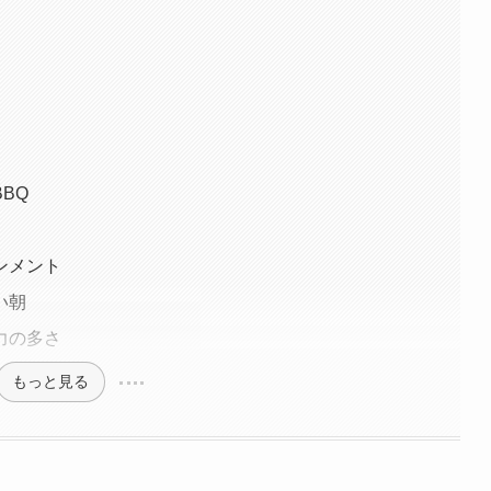
BQ
ンメント
い朝
力の多さ
もっと見る