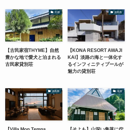
京都
淡路島
【古民家宿THYME】自然
【KONA RESORT AWAJI
豊かな地で愛犬と泊まれる
KAI】淡路の海と一体化す
古民家貸別荘
るインフィニティプールが
魅力の貸別荘
淡路島
滋賀
【Villa Mon Temps
【そよも】山深い集落に佇