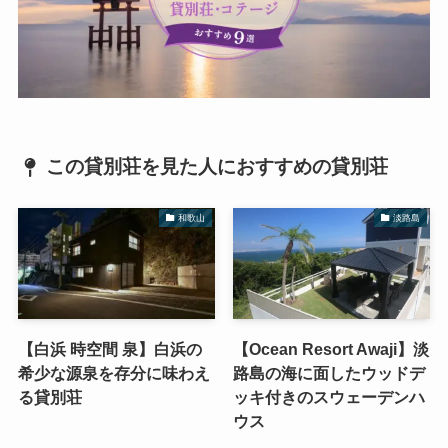
この貸別荘を見た人におすすめの貸別荘
和歌山
淡路島
【白浜 時空間 泉】白浜の
【Ocean Resort Awaji】淡
希少な源泉を存分に味わえ
路島の海に面したウッドデ
る貸別荘
ッキ付きのスウェーデンハ
ウス