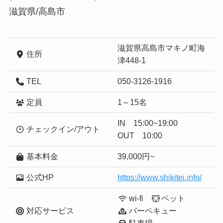
滋賀県/高島市
滋賀県高島市マキノ町海
住所
津448-1
TEL
050-3126-1916
定員
1～15名
IN 15:00~19:00
チェックイン/アウト
OUT 10:00
基本料金
39,000円~
公式HP
https://www.shikitei.info/
wi-fi
ペット
対応サービス
バーベキュー
駐車場