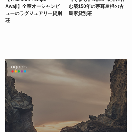
Awaji】全室オーシャンビ
む築150年の茅葺屋根の古
ューのラグジュアリー貸別
民家貸別荘
荘