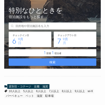
貸別荘・コテージ
近畿
滋賀
10人以上
5人以上
6人以上
7人以上
8人以上
9人以上
wi-fi
バーベキュー
ペット
滋賀
駐車場