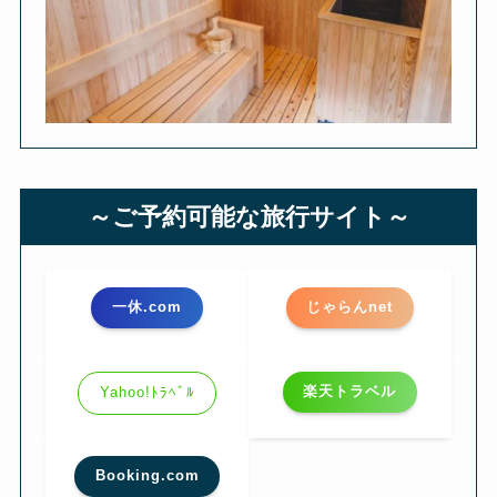
～ご予約可能な旅行サイト～
一休.com
じゃらんnet
楽天トラベル
Yahoo!ﾄﾗﾍﾞﾙ
Booking.com