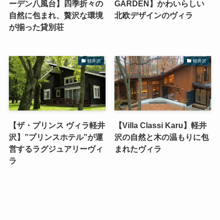
ーデン八風台】四季折々の
GARDEN】かわいらしい
自然に包まれ、贅沢な環境
北欧デザインのヴィラ
が揃った貸別荘
軽井沢
軽井沢
【ザ・プリンス ヴィラ軽井
【Villa Classi Karu】軽井
沢】”プリンスホテル”が運
沢の自然と木の温もりに包
営するラグジュアリーヴィ
まれたヴィラ
ラ