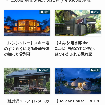
この貸別荘を見た人におすすめの貸別荘
長野
岐阜
【レンシャレー】スキー場
【すみや 落水邸 the
のすぐ近くにある豪華設備
Cack】自然の中に佇む、
の揃った貸別荘
遊び心あふれる隠れ家
軽井沢
岐阜
【軽井沢365 フォレストガ
【Holiday House GREEN