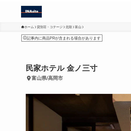
ホーム
貸別荘・コテージ
北陸
富山
記事内に商品PRが含まれる場合があります
民家ホテル 金ノ三寸
富山県/高岡市