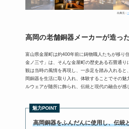
出典元：
高岡の老舗銅器メーカーが造っ
富山県金屋町は約400年前に鋳物職人たちが移り
金ノ三寸」は、そんな金屋町の歴史ある石畳通りに面
観は当時の風情を再現し、一歩足を踏み入れると
岡銅器を生活に取り入れ、体験することでその魅力を
ルウェアが随所に飾られ、伝統と現代の融合が感
魅力POINT
高岡銅器をふんだんに使用し、伝統