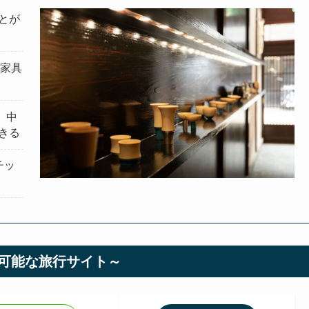
とが
た家具
、中
きる
チッ
可能な旅行サイト～