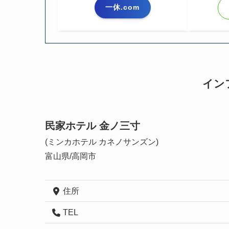
一休.com
イン
民家ホテル 金ノ三寸
(ミンカホテル カネノサンズン)
富山県/高岡市
住所
TEL