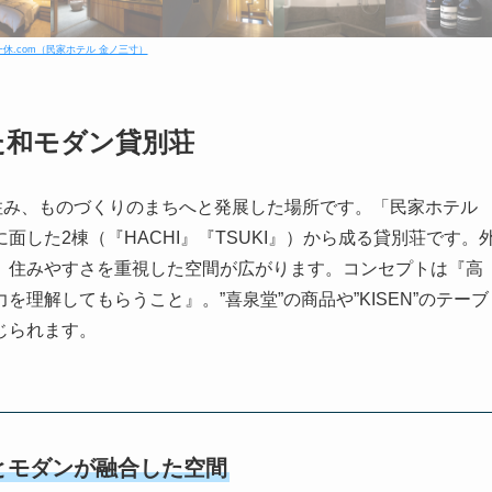
一休.com（民家ホテル 金ノ三寸）
た和モダン貸別荘
住み、ものづくりのまちへと発展した場所です。「民家ホテル
した2棟（『HACHI』『TSUKI』）から成る貸別荘です。
、住みやすさを重視した空間が広がります。コンセプトは『高
理解してもらうこと』。”喜泉堂”の商品や”KISEN”のテーブ
じられます。
とモダンが融合した空間