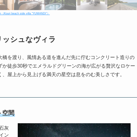
Kouri beach side villa “YUMANDI”）
リッシュなヴィラ
DI’」は、古宇利大橋を渡り、風情ある道を進んだ先に佇むコンクリート造りの
ずか徒歩30秒でエメラルドグリーンの海が広がる贅沢なロケー
く、屋上から見上げる満天の星空は息をのむ美しさです。
ト空間
石灰
イン