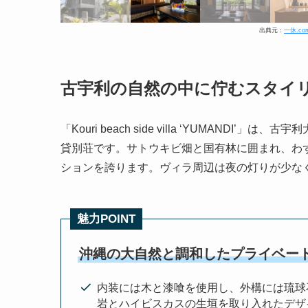
出典元：
一休.com（
古宇利の自然の中に佇むスタイ
「Kouri beach side villa ‘YUMAN
貸別荘です。サトウキビ畑と国有林に囲まれ、わ
ションを誇ります。ヴィラ周辺は夜の灯りが少な
魅力POINT
沖縄の大自然と調和したプライベー
内装には木と漆喰を使用し、外構には琉球
岩とハイビスカスの生垣を取り入れたデザ