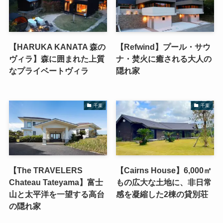
【HARUKA KANATA 森の
【Refwind】プール・サウ
ヴィラ】森に囲まれた上質
ナ・焚火に癒される大人の
なプライベートヴィラ
隠れ家
千葉
千葉
【The TRAVELERS
【Cairns House】6,000㎡
Chateau Tateyama】富士
もの広大な土地に、非日常
山と太平洋を一望する高台
感を凝縮した2棟の貸別荘
の隠れ家