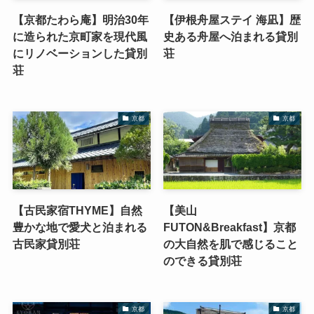
【京都たわら庵】明治30年
【伊根舟屋ステイ 海凪】歴
に造られた京町家を現代風
史ある舟屋へ泊まれる貸別
にリノベーションした貸別
荘
荘
京都
京都
【古民家宿THYME】自然
【美山
豊かな地で愛犬と泊まれる
FUTON&Breakfast】京都
古民家貸別荘
の大自然を肌で感じること
のできる貸別荘
京都
京都