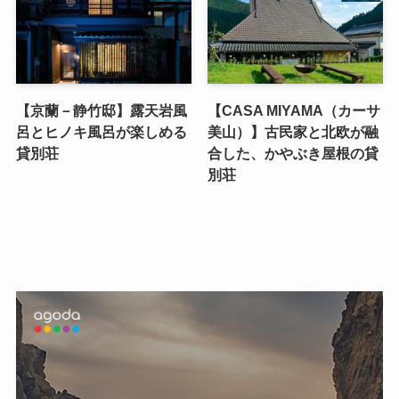
【京蘭－静竹邸】露天岩風
【CASA MIYAMA（カーサ
呂とヒノキ風呂が楽しめる
美山）】古民家と北欧が融
貸別荘
合した、かやぶき屋根の貸
別荘