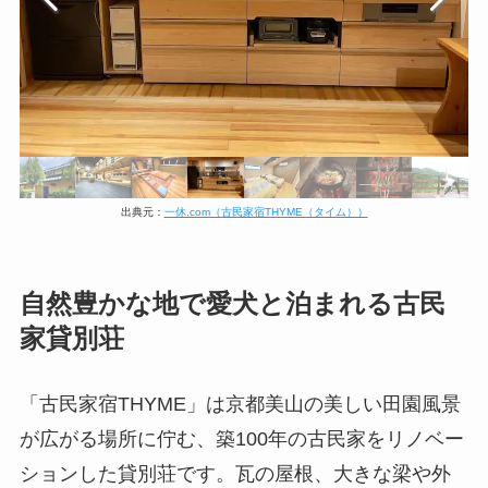
出典元：
一休.com（古民家宿THYME（タイム））
自然豊かな地で愛犬と泊まれる古民
家貸別荘
「古民家宿THYME」は京都美山の美しい田園風景
が広がる場所に佇む、築100年の古民家をリノベー
ションした貸別荘です。瓦の屋根、大きな梁や外