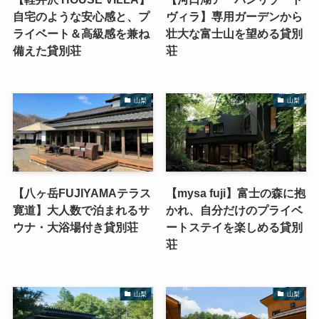
自宅のような安心感と、プ
ヴィラ】専用ガーデンから
ライベート＆高級感を兼ね
壮大な富士山を望める貸別
備えた貸別荘
荘
山梨
山梨
【八ヶ岳FUJIYAMAテラス
【mysa fuji】富士の森に抱
寛道】大人数で泊まれるサ
かれ、自分だけのプライベ
ウナ・大浴場付き貸別荘
ートステイを楽しめる貸別
荘
山梨
山梨