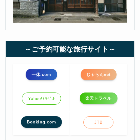
～ご予約可能な旅行サイト～
一休.com
じゃらんnet
楽天トラベル
Yahoo!ﾄﾗﾍﾞﾙ
Booking.com
JTB