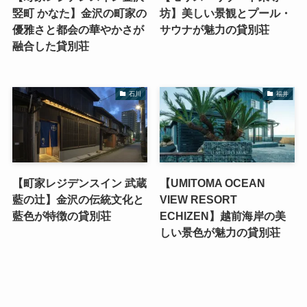
竪町 かなた】金沢の町家の
坊】美しい景観とプール・
優雅さと都会の華やかさが
サウナが魅力の貸別荘
融合した貸別荘
石川
福井
【町家レジデンスイン 武蔵
【UMITOMA OCEAN
藍の辻】金沢の伝統文化と
VIEW RESORT
藍色が特徴の貸別荘
ECHIZEN】越前海岸の美
しい景色が魅力の貸別荘