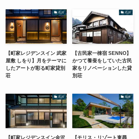
石川
石川
【町家レジデンスイン 武家
【古民家一棟宿 SENNO】
屋敷 しをり】月をテーマに
かつて養蚕をしていた古民
したアートが彩る町家貸別
家をリノベーションした貸
荘
別荘
石川
福井
【町家レジデンスイン金沢
【モリス・リゾート東尋