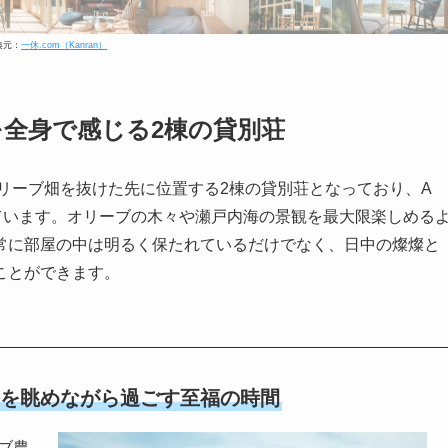
典元：
一休.com（Kanran）
全身で感じる2棟の貸別荘
オリーブ畑を抜けた先に位置する2棟の貸別荘となっており、A
ています。オリーブの木々や瀬戸内海の景観を最大限楽しめる
常に部屋の中は明るく保たれているだけでなく、日中の燦燦と
ことができます。
海を眺めながら過ごす至福の時間
ブ農