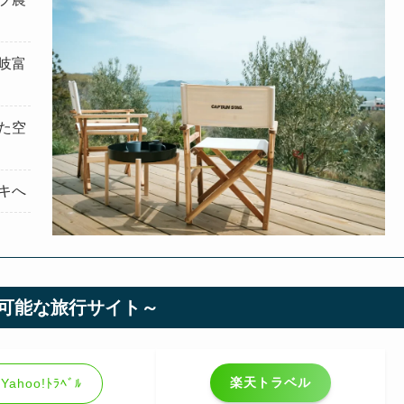
岐富
た空
キへ
可能な旅行サイト～
楽天トラベル
Yahoo!ﾄﾗﾍﾞﾙ