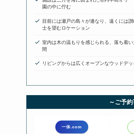
園の中に佇む
目前には瀬戸の島々が連なり、遠くには讃
士を望むロケーション
室内は木の温もりを感じられる、落ち着い
間
リビングからは広くオープンなウッドデッ
～ご予約
一休.com