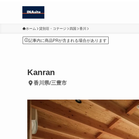
ホーム
貸別荘・コテージ
四国
香川
記事内に商品PRが含まれる場合があります
Kanran
香川県/三豊市