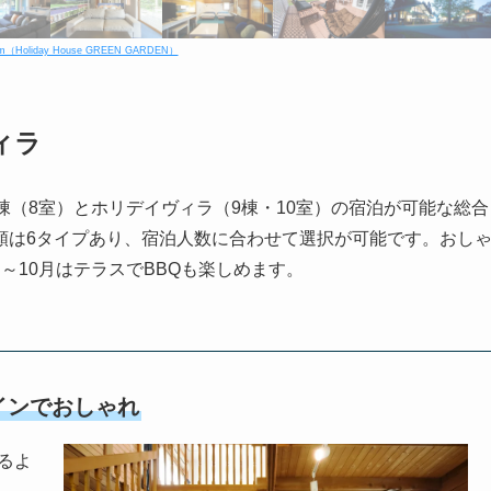
m（Holiday House GREEN GARDEN）
ィラ
は、ホテル棟（8室）とホリデイヴィラ（9棟・10室）の宿泊が可能な総合
類は6タイプあり、宿泊人数に合わせて選択が可能です。おし
～10月はテラスでBBQも楽しめます。
インでおしゃれ
るよ