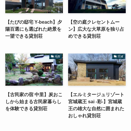
【たびの邸宅 Y-beach】夕
【空の庭クレセントムー
陽百選にも選ばれた絶景を
ン】広大な大草原を独り占
一望できる貸別荘
めできる貸別荘
福島
宮城
【古民家の宿 中里】炭おこ
【エルミタージュリゾート
しから始まる古民家暮らし
宮城蔵王 sai -彩-】宮城蔵
を体験できる貸別荘
王の雄大な自然に囲まれた
おしゃれ貸別荘