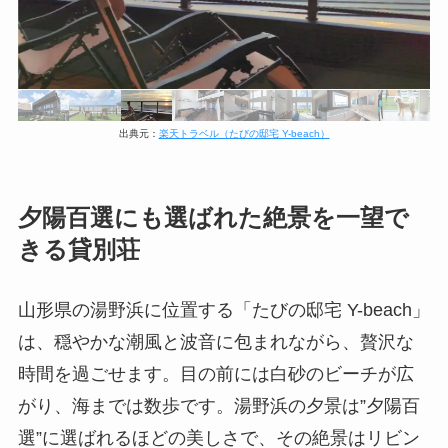
出典元：
楽天トラベル（たびの邸宅 Y-beach）
夕陽百選にも選ばれた絶景を一望で
きる貸別荘
山形県の湯野浜に位置する「たびの邸宅 Y-beach」
は、穏やかな潮風と波音に包まれながら、贅沢な
時間を過ごせます。目の前には白砂のビーチが広
がり、海までは数歩です。湯野浜の夕景は”夕陽百
選”に選ばれるほどの美しさで、その絶景はリビン