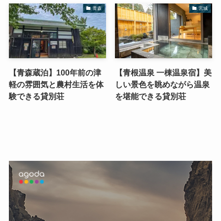
青森
宮城
【青森蔵泊】100年前の津
【青根温泉 一棟温泉宿】美
軽の雰囲気と農村生活を体
しい景色を眺めながら温泉
験できる貸別荘
を堪能できる貸別荘