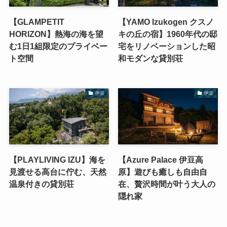
【GLAMPETIT
【YAMO Izukogen クスノ
HORIZON】熱海の海を望
キの丘の宿】1960年代の邸
む1日1組限定のプライベー
宅をリノベーションした昭
ト空間
和モダンな貸別荘
伊豆
伊豆
【PLAYLIVING IZU】海を
【Azure Palace 伊豆高
見渡せる高台に佇む、天然
原】遊びも癒しも自由自
温泉付きの貸別荘
在、贅沢時間が叶う大人の
隠れ家