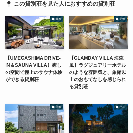
この貸別荘を見た人におすすめの貸別荘
静岡
熱海
【UMEGASHIMA DRIVE-
【GLAMDAY VILLA 海森
IN＆SAUNA VILLA】癒し
風】ラグジュアリーホテル
の空間で極上のサウナ体験
のような雰囲気と、旅館以
ができる貸別荘
上のおもてなしを感じられ
る貸別荘
熱海
伊豆