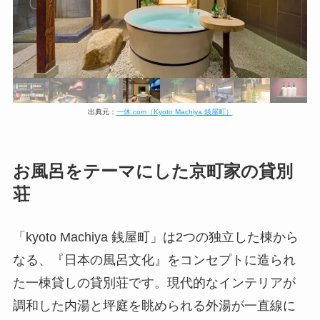
出典元：
一休.com（Kyoto Machiya 銭屋町）
お風呂をテーマにした京町家の貸別
荘
「kyoto Machiya 銭屋町」は2つの独立した棟から
なる、『日本の風呂文化』をコンセプトに造られ
た一棟貸しの貸別荘です。現代的なインテリアが
調和した内湯と坪庭を眺められる外湯が一直線に