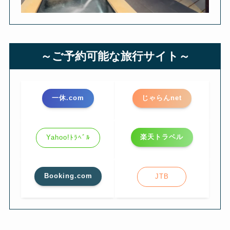
～ご予約可能な旅行サイト～
一休.com
じゃらんnet
楽天トラベル
Yahoo!ﾄﾗﾍﾞﾙ
Booking.com
JTB