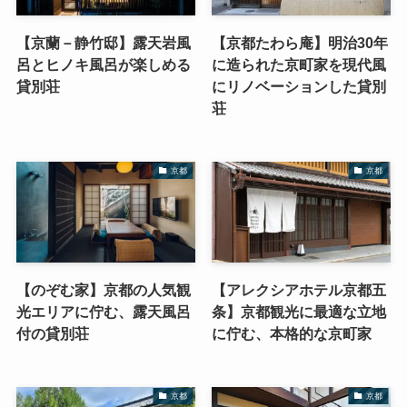
【京蘭－静竹邸】露天岩風
【京都たわら庵】明治30年
呂とヒノキ風呂が楽しめる
に造られた京町家を現代風
貸別荘
にリノベーションした貸別
荘
京都
京都
【のぞむ家】京都の人気観
【アレクシアホテル京都五
光エリアに佇む、露天風呂
条】京都観光に最適な立地
付の貸別荘
に佇む、本格的な京町家
京都
京都