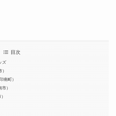
目次
ッズ
路市）
歌山県印南町）
南市）
市）
）