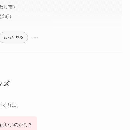
わじ市）
県白浜町）
）
もっと見る
ッズ
だく前に、
けばいいのかな？