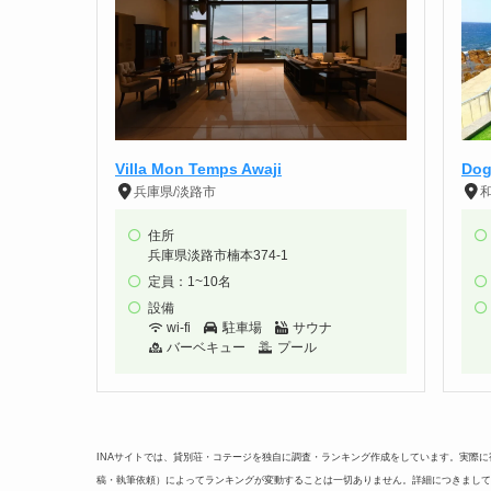
Villa Mon Temps Awaji
Dog
兵庫県/淡路市
住所
兵庫県淡路市楠本374-1
定員：1~10名
設備
wi-fi
駐車場
サウナ
バーベキュー
プール
INAサイトでは、貸別荘・コテージを独自に調査・ランキング作成をしています。実際
稿・執筆依頼）によってランキングが変動することは一切ありません。詳細につきまして