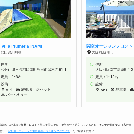
 Villa Plumeria INAMI
関空オーシャンフロント
和歌山県/印南町
大阪府/阪南市
住所
住所
和歌山県日高郡印南町島田由留木2161-1
大阪府阪南市尾崎町1
定員：1~8名
定員：1~12名
設備
設備
wi-fi
駐車場
ペット
wi-fi
駐車場
バーベキュー
に宿泊をした体験や取材・口コミを基に平等な視点で施設順位を選定しているため、その他の外的要因（広告出
は、『
貸別荘・コテージの選定基準とランキングについて
』をご確認ください。