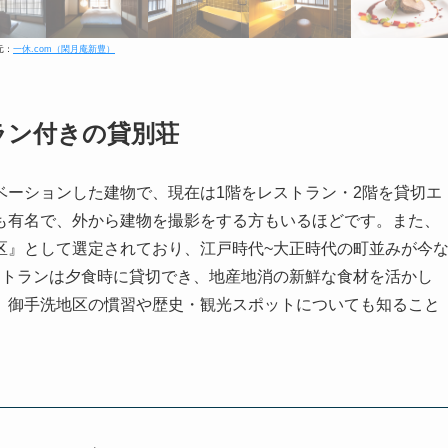
元：
一休.com（閑月庵新豊）
ラン付きの貸別荘
ベーションした建物で、現在は1階をレストラン・2階を貸切エ
も有名で、外から建物を撮影をする方もいるほどです。また、
区』として選定されており、江戸時代~大正時代の町並みが今
ストランは夕食時に貸切でき、地産地消の新鮮な食材を活かし
、御手洗地区の慣習や歴史・観光スポットについても知ること