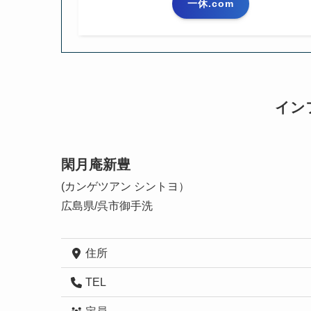
一休.com
イン
閑月庵新豊
(カンゲツアン シントヨ）
広島県/呉市御手洗
住所
TEL