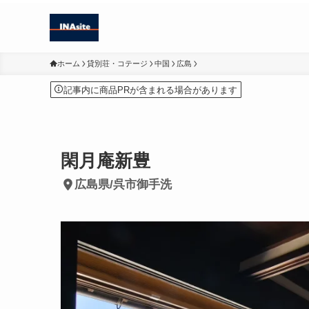
ホーム
貸別荘・コテージ
中国
広島
記事内に商品PRが含まれる場合があります
閑月庵新豊
広島県/呉市御手洗