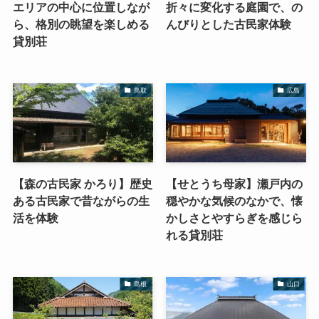
エリアの中心に位置しなが
折々に変化する庭園で、の
ら、格別の眺望を楽しめる
んびりとした古民家体験
貸別荘
鳥取
広島
【森の古民家 かろり】歴史
【せとうち母家】瀬戸内の
ある古民家で昔ながらの生
穏やかな気候のなかで、懐
活を体験
かしさとやすらぎを感じら
れる貸別荘
島根
山口