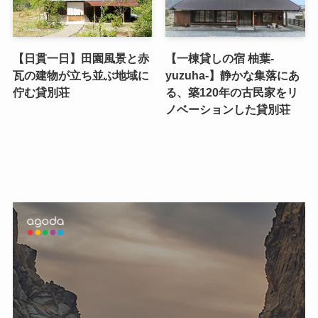
【日貫一日】田園風景と赤
【一棟貸しの宿 柚葉-
瓦の建物が立ち並ぶ地域に
yuzuha-】静かな集落にあ
佇む貸別荘
る、築120年の古民家をリ
ノベーションした貸別荘