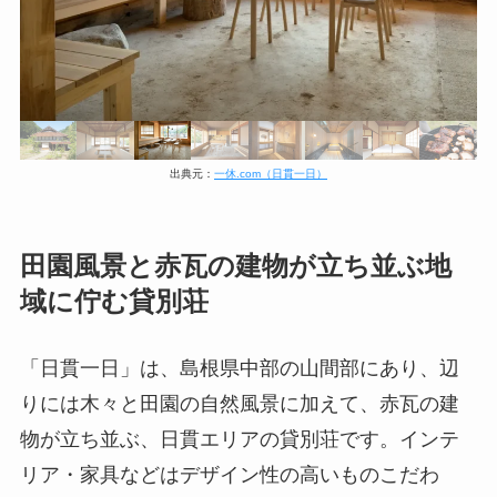
出典元：
一休.com（日貫一日）
田園風景と赤瓦の建物が立ち並ぶ地
域に佇む貸別荘
「日貫一日」は、島根県中部の山間部にあり、辺
りには木々と田園の自然風景に加えて、赤瓦の建
物が立ち並ぶ、日貫エリアの貸別荘です。インテ
リア・家具などはデザイン性の高いものこだわ