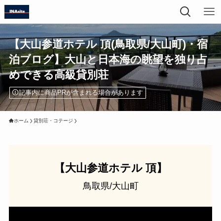
【大山参道ホテル 頂(鳥取県/大山町)・宿
泊ブログ】大山と日本海の眺望を独り占
めできる高級貸別荘
記事内に商品PRが含まれる場合があります
ホーム
貸別荘・コテージ
【大山参道ホテル 頂】
鳥取県/大山町