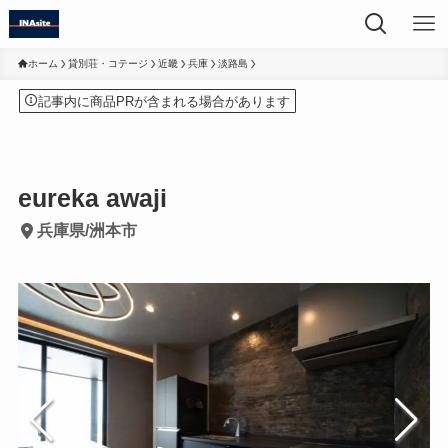
ホーム
貸別荘・コテージ
近畿
兵庫
淡路島
記事内に商品PRが含まれる場合があります
eureka awaji
兵庫県/洲本市