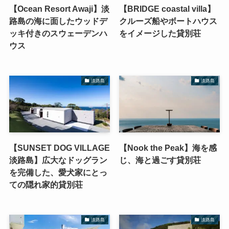
【Ocean Resort Awaji】淡
【BRIDGE coastal villa】
路島の海に面したウッドデ
クルーズ船やボートハウス
ッキ付きのスウェーデンハ
をイメージした貸別荘
ウス
淡路島
淡路島
【SUNSET DOG VILLAGE
【Nook the Peak】海を感
淡路島】広大なドッグラン
じ、海と過ごす貸別荘
を完備した、愛犬家にとっ
ての隠れ家的貸別荘
淡路島
淡路島