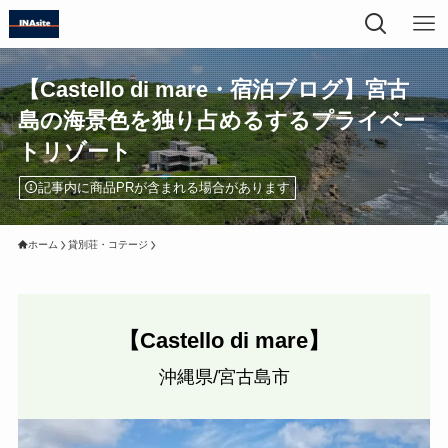
【Castello di mare・宿泊ブログ】宮古
島の海景色を独り占めるするプライベー
トリゾート
記事内に商品PRが含まれる場合があります
ホーム
貸別荘・コテージ
【Castello di mare】
沖縄県/宮古島市