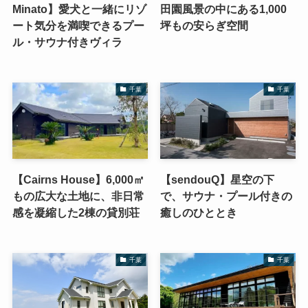
Minato】愛犬と一緒にリゾ
田園風景の中にある1,000
ート気分を満喫できるプー
坪もの安らぎ空間
ル・サウナ付きヴィラ
千葉
千葉
【Cairns House】6,000㎡
【sendouQ】星空の下
もの広大な土地に、非日常
で、サウナ・プール付きの
感を凝縮した2棟の貸別荘
癒しのひととき
千葉
千葉