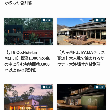
が揃った貸別荘
山梨
山梨
【yl & Co.Hotel.in
【八ヶ岳FUJIYAMAテラス
Mt.Fuji】標高1,000mの森
寛道】大人数で泊まれるサ
の中に佇む敷地面積3,000
ウナ・大浴場付き貸別荘
㎡以上もの貸別荘
山梨
山梨