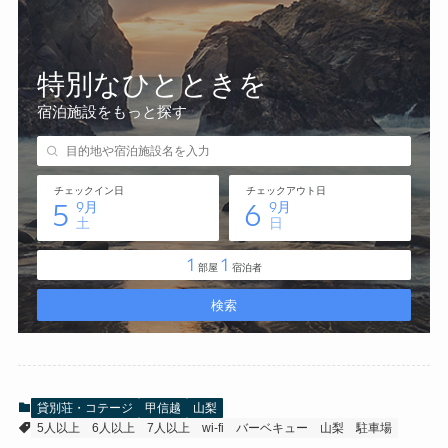
貸別荘・コテージ
甲信越
山梨
5人以上
6人以上
7人以上
wi-fi
バーベキュー
山梨
駐車場