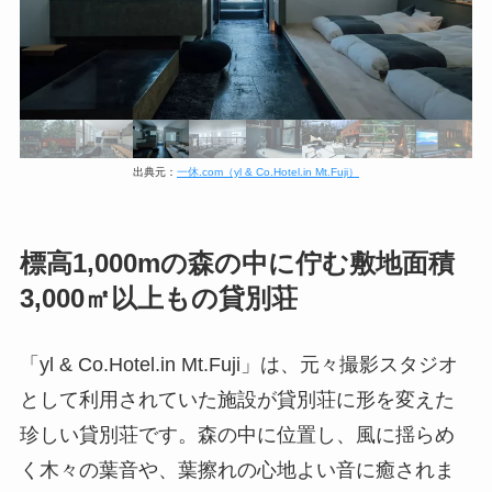
出典元：
一休.com（yl & Co.Hotel.in Mt.Fuji）
標高1,000mの森の中に佇む敷地面積
3,000㎡以上もの貸別荘
「yl & Co.Hotel.in Mt.Fuji」は、元々撮影スタジオ
として利用されていた施設が貸別荘に形を変えた
珍しい貸別荘です。森の中に位置し、風に揺らめ
く木々の葉音や、葉擦れの心地よい音に癒されま