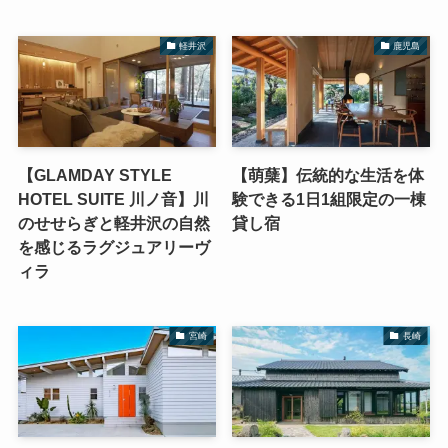
軽井沢
鹿児島
【GLAMDAY STYLE
【萌蘖】伝統的な生活を体
HOTEL SUITE 川ノ音】川
験できる1日1組限定の一棟
のせせらぎと軽井沢の自然
貸し宿
を感じるラグジュアリーヴ
ィラ
宮崎
長崎