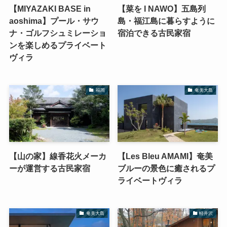
【MIYAZAKI BASE in
【菜を I NAWO】五島列
aoshima】プール・サウ
島・福江島に暮らすように
ナ・ゴルフシュミレーショ
宿泊できる古民家宿
ンを楽しめるプライベート
ヴィラ
福岡
奄美大島
【山の家】線香花火メーカ
【Les Bleu AMAMI】奄美
ーが運営する古民家宿
ブルーの景色に癒されるプ
ライベートヴィラ
奄美大島
軽井沢