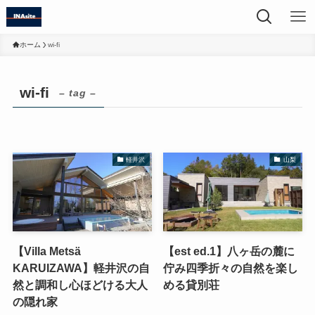
ホーム
wi-fi
wi-fi
– tag –
軽井沢
山梨
【Villa Metsä
【est ed.1】八ヶ岳の麓に
KARUIZAWA】軽井沢の自
佇み四季折々の自然を楽し
然と調和し心ほどける大人
める貸別荘
の隠れ家