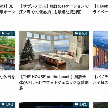
AKI】充
【サザンテラス】絶好のロケーションで
【Casab
景オーシ
江ノ島での海遊びにも最適な貸別荘
ライベ
神奈川
神奈川
な休日を
【THE HOUSE on the beach】施設全
【パノラ
体がおしゃれでフォトジェニックな貸別
た至極
荘
北海道
北海道