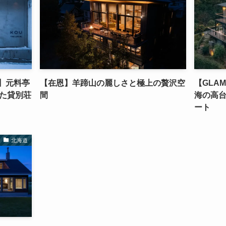
KOU】元料亭
【在恩】羊蹄山の麗しさと極上の贅沢空
【GLAM
た貸別荘
間
海の高
ート
北海道