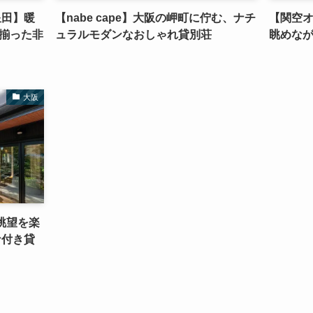
星田】暖
【nabe cape】大阪の岬町に佇む、ナチ
【関空
揃った非
ュラルモダンなおしゃれ貸別荘
眺めな
大阪
N】眺望を楽
ナ付き貸