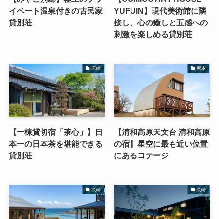
イベート温泉付きの古民家
YUFUIN】現代美術館に隣
貸別荘
接し、心の癒しと五感への
刺激を楽しめる貸別荘
宮崎
熊本
【一棟貸切宿「茶心」】日
【清和高原天文台 清和高原
本一の日本茶を堪能できる
の宿】星空に最も近い位置
貸別荘
にあるコテージ
長崎
長崎