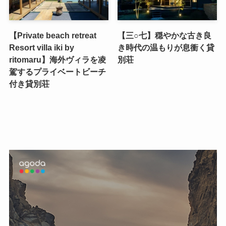
【Private beach retreat
【三○七】穏やかな古き良
Resort villa iki by
き時代の温もりが息衝く貸
ritomaru】海外ヴィラを凌
別荘
駕するプライベートビーチ
付き貸別荘